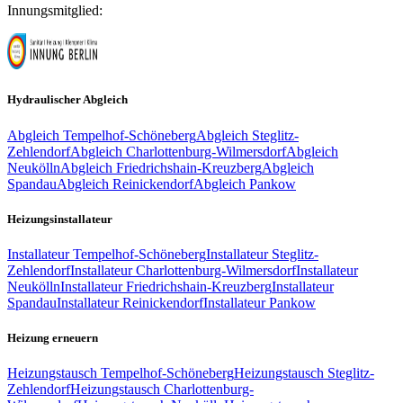
Innungsmitglied:
Hydraulischer Abgleich
Abgleich
Tempelhof-Schöneberg
Abgleich
Steglitz-
Zehlendorf
Abgleich
Charlottenburg-Wilmersdorf
Abgleich
Neukölln
Abgleich
Friedrichshain-Kreuzberg
Abgleich
Spandau
Abgleich
Reinickendorf
Abgleich
Pankow
Heizungsinstallateur
Installateur
Tempelhof-Schöneberg
Installateur
Steglitz-
Zehlendorf
Installateur
Charlottenburg-Wilmersdorf
Installateur
Neukölln
Installateur
Friedrichshain-Kreuzberg
Installateur
Spandau
Installateur
Reinickendorf
Installateur
Pankow
Heizung erneuern
Heizungstausch
Tempelhof-Schöneberg
Heizungstausch
Steglitz-
Zehlendorf
Heizungstausch
Charlottenburg-