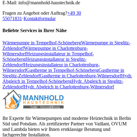
E-Mail:
info@mannhold-haustechnik.de
Fragen zu Angebot oder Auftrag?
+49 30
55071831
·
Kontaktformular
Beliebte Services in Ihrer Nähe
Wärmepumpe
in
Tempelhof-Schöneberg
Wärmepumpe
in
Steglitz-
Zehlendorf
Wärmepumpe
in
Charlottenburg-
Wilmersdorf
Heizungsinstallateur
in
Tempelhof-
Schöneberg
Heizungsinstallateur
in
Steglitz-
Zehlendorf
Heizungsinstallateur
in
Charlottenburg-
Wilmersdorf
Gastherme
in
Tempelhof-Schöneberg
Gastherme
in
Steglitz-Zehlendorf
Gastherme
in
Charlottenburg-Wilmersdorf
Hydr.
Abgleich
in
Tempelhof-Schöneberg
Hydr. Abgleich
in
Steglitz-
Zehlendorf
Hydr. Abgleich
in
Charlottenburg-Wilmersdorf
Ihr Experte für Wärmepumpen und moderne Heiztechnik in Berlin
Süd und Potsdam. Als zertifizierter Partner von Vaillant, OVUM
und Lambda bieten wir Ihnen erstklassige Beratung und
fachgerechte Installation.