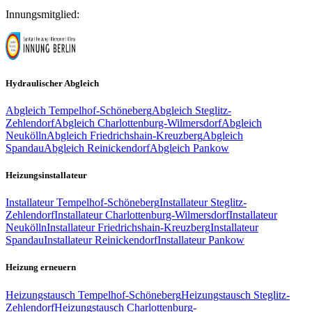
Innungsmitglied:
Hydraulischer Abgleich
Abgleich
Tempelhof-Schöneberg
Abgleich
Steglitz-
Zehlendorf
Abgleich
Charlottenburg-Wilmersdorf
Abgleich
Neukölln
Abgleich
Friedrichshain-Kreuzberg
Abgleich
Spandau
Abgleich
Reinickendorf
Abgleich
Pankow
Heizungsinstallateur
Installateur
Tempelhof-Schöneberg
Installateur
Steglitz-
Zehlendorf
Installateur
Charlottenburg-Wilmersdorf
Installateur
Neukölln
Installateur
Friedrichshain-Kreuzberg
Installateur
Spandau
Installateur
Reinickendorf
Installateur
Pankow
Heizung erneuern
Heizungstausch
Tempelhof-Schöneberg
Heizungstausch
Steglitz-
Zehlendorf
Heizungstausch
Charlottenburg-