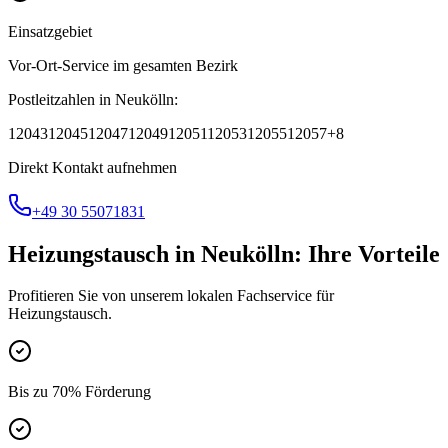
Einsatzgebiet
Vor-Ort-Service im gesamten Bezirk
Postleitzahlen in
Neukölln
:
12043
12045
12047
12049
12051
12053
12055
12057
+
8
Direkt Kontakt aufnehmen
+49 30 55071831
Heizungstausch
in
Neukölln
: Ihre Vorteile
Profitieren Sie von unserem lokalen Fachservice für
Heizungstausch
.
Bis zu 70% Förderung