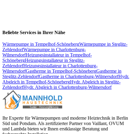
Beliebte Services in Ihrer Nähe
Wärmepumpe
in
Tempelhof-Schöneberg
Wärmepumpe
in
Steglitz-
Zehlendorf
Wärmepumpe
in
Charlottenburg-
Wilmersdorf
Heizungsinstallateur
in
Tempelhof-
Schöneberg
Heizungsinstallateur
in
Steglitz-
Zehlendorf
Heizungsinstallateur
in
Charlottenburg-
Wilmersdorf
Gastherme
in
Tempelhof-Schöneberg
Gastherme
in
Steglitz-Zehlendorf
Gastherme
in
Charlottenburg-Wilmersdorf
Hydr.
Abgleich
in
Tempelhof-Schöneberg
Hydr. Abgleich
in
Steglitz-
Zehlendorf
Hydr. Abgleich
in
Charlottenburg-Wilmersdorf
Ihr Experte für Wärmepumpen und moderne Heiztechnik in Berlin
Süd und Potsdam. Als zertifizierter Partner von Vaillant, OVUM
und Lambda bieten wir Ihnen erstklassige Beratung und