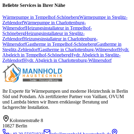
Beliebte Services in Ihrer Nähe
Wärmepumpe
in
Tempelhof-Schöneberg
Wärmepumpe
in
Steglitz-
Zehlendorf
Wärmepumpe
in
Charlottenburg-
Wilmersdorf
Heizungsinstallateur
in
Tempelhof-
Schöneberg
Heizungsinstallateur
in
Steglitz-
Zehlendorf
Heizungsinstallateur
in
Charlottenburg-
Wilmersdorf
Gastherme
in
Tempelhof-Schöneberg
Gastherme
in
Steglitz-Zehlendorf
Gastherme
in
Charlottenburg-Wilmersdorf
Hydr.
Abgleich
in
Tempelhof-Schöneberg
Hydr. Abgleich
in
Steglitz-
Zehlendorf
Hydr. Abgleich
in
Charlottenburg-Wilmersdorf
Ihr Experte für Wärmepumpen und moderne Heiztechnik in Berlin
Süd und Potsdam. Als zertifizierter Partner von Vaillant, OVUM
und Lambda bieten wir Ihnen erstklassige Beratung und
fachgerechte Installation.
Kolonnenstraße 8
10827
Berlin