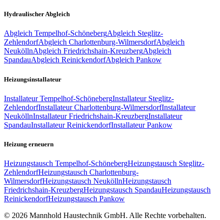
Hydraulischer Abgleich
Abgleich
Tempelhof-Schöneberg
Abgleich
Steglitz-
Zehlendorf
Abgleich
Charlottenburg-Wilmersdorf
Abgleich
Neukölln
Abgleich
Friedrichshain-Kreuzberg
Abgleich
Spandau
Abgleich
Reinickendorf
Abgleich
Pankow
Heizungsinstallateur
Installateur
Tempelhof-Schöneberg
Installateur
Steglitz-
Zehlendorf
Installateur
Charlottenburg-Wilmersdorf
Installateur
Neukölln
Installateur
Friedrichshain-Kreuzberg
Installateur
Spandau
Installateur
Reinickendorf
Installateur
Pankow
Heizung erneuern
Heizungstausch
Tempelhof-Schöneberg
Heizungstausch
Steglitz-
Zehlendorf
Heizungstausch
Charlottenburg-
Wilmersdorf
Heizungstausch
Neukölln
Heizungstausch
Friedrichshain-Kreuzberg
Heizungstausch
Spandau
Heizungstausch
Reinickendorf
Heizungstausch
Pankow
©
2026
Mannhold Haustechnik GmbH
. Alle Rechte vorbehalten.