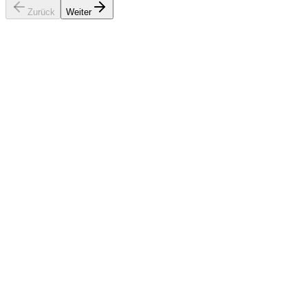
Zurück
Weiter
Wärmepumpe
Tempelhof-Schöneberg
Unser Standort – sofort verfügbar
Wärmepumpe
Steglitz-Zehlendorf
Vor-Ort-Service im gesamten Bezirk