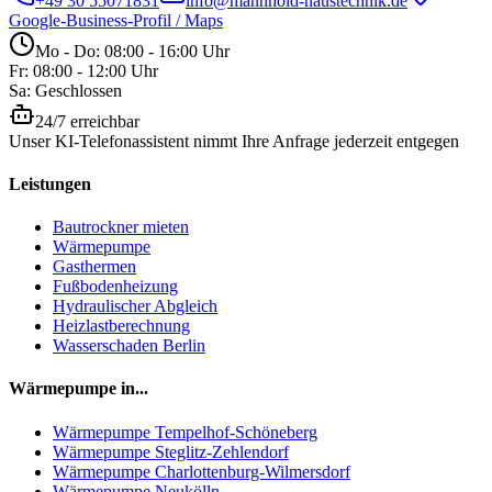
+49 30 55071831
info@mannhold-haustechnik.de
Google-Business-Profil / Maps
Mo - Do: 08:00 - 16:00 Uhr
Fr: 08:00 - 12:00 Uhr
Sa: Geschlossen
24/7 erreichbar
Unser KI-Telefonassistent nimmt Ihre Anfrage jederzeit entgegen
Leistungen
Bautrockner mieten
Wärmepumpe
Gasthermen
Fußbodenheizung
Hydraulischer Abgleich
Heizlastberechnung
Wasserschaden Berlin
Wärmepumpe in...
Wärmepumpe
Tempelhof-Schöneberg
Wärmepumpe
Steglitz-Zehlendorf
Wärmepumpe
Charlottenburg-Wilmersdorf
Wärmepumpe
Neukölln