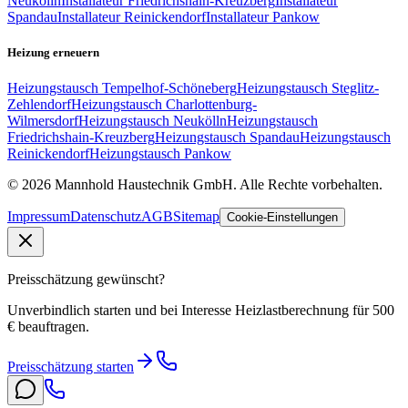
Neukölln
Installateur
Friedrichshain-Kreuzberg
Installateur
Spandau
Installateur
Reinickendorf
Installateur
Pankow
Heizung erneuern
Heizungstausch
Tempelhof-Schöneberg
Heizungstausch
Steglitz-
Zehlendorf
Heizungstausch
Charlottenburg-
Wilmersdorf
Heizungstausch
Neukölln
Heizungstausch
Friedrichshain-Kreuzberg
Heizungstausch
Spandau
Heizungstausch
Reinickendorf
Heizungstausch
Pankow
©
2026
Mannhold Haustechnik GmbH
. Alle Rechte vorbehalten.
Impressum
Datenschutz
AGB
Sitemap
Cookie-Einstellungen
Preisschätzung gewünscht?
Unverbindlich starten und bei Interesse Heizlastberechnung für 500
€ beauftragen.
Preisschätzung starten