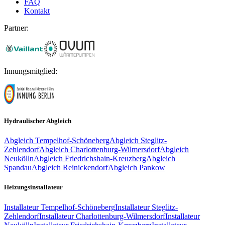
FAQ
Kontakt
Partner:
Innungsmitglied:
Hydraulischer Abgleich
Abgleich
Tempelhof-Schöneberg
Abgleich
Steglitz-
Zehlendorf
Abgleich
Charlottenburg-Wilmersdorf
Abgleich
Neukölln
Abgleich
Friedrichshain-Kreuzberg
Abgleich
Spandau
Abgleich
Reinickendorf
Abgleich
Pankow
Heizungsinstallateur
Installateur
Tempelhof-Schöneberg
Installateur
Steglitz-
Zehlendorf
Installateur
Charlottenburg-Wilmersdorf
Installateur