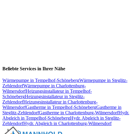
Beliebte Services in Ihrer Nähe
Wärmepumpe
in
Tempelhof-Schöneberg
Wärmepumpe
in
Steglitz-
Zehlendorf
Wärmepumpe
in
Charlottenburg-
Wilmersdorf
Heizungsinstallateur
in
Tempelhof-
Schöneberg
Heizungsinstallateur
in
Steglitz-
Zehlendorf
Heizungsinstallateur
in
Charlottenburg-
Wilmersdorf
Gastherme
in
Tempelhof-Schöneberg
Gastherme
in
Steglitz-Zehlendorf
Gastherme
in
Charlottenburg-Wilmersdorf
Hydr.
Abgleich
in
Tempelhof-Schöneberg
Hydr. Abgleich
in
Steglitz-
Zehlendorf
Hydr. Abgleich
in
Charlottenburg-Wilmersdorf