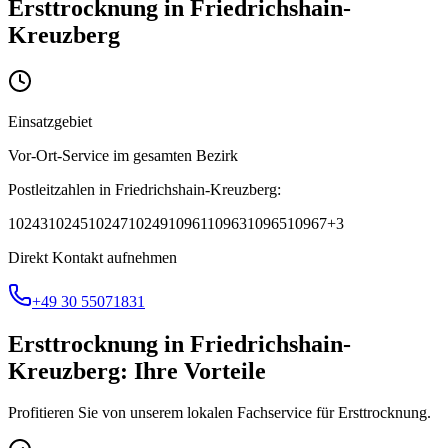
Ersttrocknung
in
Friedrichshain-
Kreuzberg
Einsatzgebiet
Vor-Ort-Service im gesamten Bezirk
Postleitzahlen in
Friedrichshain-Kreuzberg
:
10243
10245
10247
10249
10961
10963
10965
10967
+
3
Direkt Kontakt aufnehmen
+49 30 55071831
Ersttrocknung
in
Friedrichshain-
Kreuzberg
: Ihre Vorteile
Profitieren Sie von unserem lokalen Fachservice für
Ersttrocknung
.