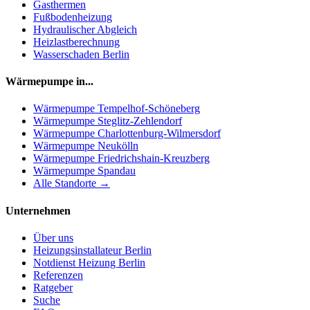
Gasthermen
Fußbodenheizung
Hydraulischer Abgleich
Heizlastberechnung
Wasserschaden Berlin
Wärmepumpe in...
Wärmepumpe
Tempelhof-Schöneberg
Wärmepumpe
Steglitz-Zehlendorf
Wärmepumpe
Charlottenburg-Wilmersdorf
Wärmepumpe
Neukölln
Wärmepumpe
Friedrichshain-Kreuzberg
Wärmepumpe
Spandau
Alle Standorte →
Unternehmen
Über uns
Heizungsinstallateur Berlin
Notdienst Heizung Berlin
Referenzen
Ratgeber
Suche