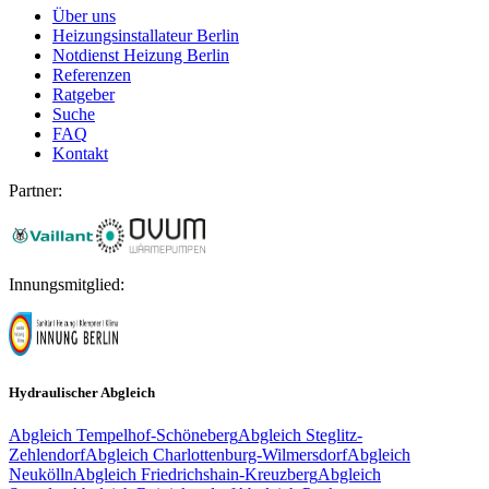
Über uns
Heizungsinstallateur Berlin
Notdienst Heizung Berlin
Referenzen
Ratgeber
Suche
FAQ
Kontakt
Partner:
Innungsmitglied:
Hydraulischer Abgleich
Abgleich
Tempelhof-Schöneberg
Abgleich
Steglitz-
Zehlendorf
Abgleich
Charlottenburg-Wilmersdorf
Abgleich
Neukölln
Abgleich
Friedrichshain-Kreuzberg
Abgleich