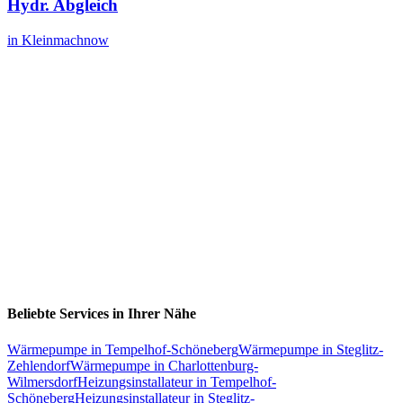
Hydr. Abgleich
in
Kleinmachnow
Beliebte Services in Ihrer Nähe
Wärmepumpe
in
Tempelhof-Schöneberg
Wärmepumpe
in
Steglitz-
Zehlendorf
Wärmepumpe
in
Charlottenburg-
Wilmersdorf
Heizungsinstallateur
in
Tempelhof-
Schöneberg
Heizungsinstallateur
in
Steglitz-