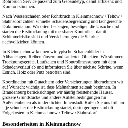
Rohrbruch-Service passend zum Gebäudetyp, damit Effizienz und
Komfort stimmen.
Nach Wasserschaden oder Rohrbruch in Kleinmachnow / Teltow /
Stahnsdorf zählen schnelle Schadensbegrenzung und fachgerechte
Dokumentation. Wir orten Leckagen, beseitigen die Ursache und
starten die Ersttrocknung mit messbarer Kontrolle – damit
Schimmelrisiko sinkt und Versicherungen die Schritte
nachvollziehen können.
In Kleinmachnow kennen wir typische Schadenbilder in
Altbauetagen, Reihenhäusern und sanierten Objekten. Wir stimmen
Trocknungsgeräte, Laufzeiten und Kontrollmessungen mit dem
Schadenverlauf ab und informieren Sie über nächste Schritte, wenn
Estrich, Holz oder Putz betroffen sind.
Koordination mit Gutachtern oder Versicherungen übernehmen wir
auf Wunsch; wichtig ist, dass Maßnahmen zeitnah beginnen. In
Brandenburg berücksichtigen wir häufig freistehende Häuser,
größere Grundstücke und andere Aufstellbedingungen für
Außeneinheiten als in der dichten Innenstadt. Rufen Sie uns früh an
– je schneller die Ersttrocknung startet, desto geringer sind oft
Folgekosten in Kleinmachnow / Teltow / Stahnsdorf.
Besonderheiten in
Kleinmachnow