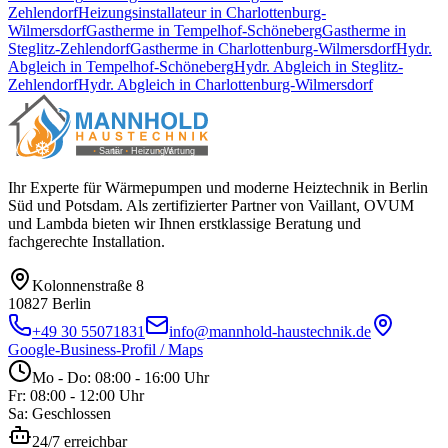
Zehlendorf
Heizungsinstallateur
in
Charlottenburg-
Wilmersdorf
Gastherme
in
Tempelhof-Schöneberg
Gastherme
in
Steglitz-Zehlendorf
Gastherme
in
Charlottenburg-Wilmersdorf
Hydr.
Abgleich
in
Tempelhof-Schöneberg
Hydr. Abgleich
in
Steglitz-
Zehlendorf
Hydr. Abgleich
in
Charlottenburg-Wilmersdorf
Ihr Experte für Wärmepumpen und moderne Heiztechnik in Berlin
Süd und Potsdam. Als zertifizierter Partner von Vaillant, OVUM
und Lambda bieten wir Ihnen erstklassige Beratung und
fachgerechte Installation.
Kolonnenstraße 8
10827
Berlin
+49 30 55071831
info@mannhold-haustechnik.de
Google-Business-Profil / Maps
Mo - Do: 08:00 - 16:00 Uhr
Fr: 08:00 - 12:00 Uhr
Sa: Geschlossen
24/7 erreichbar