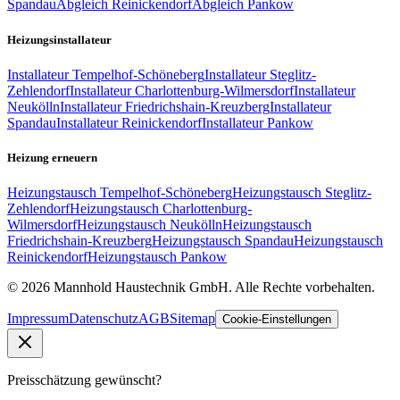
Spandau
Abgleich
Reinickendorf
Abgleich
Pankow
Heizungsinstallateur
Installateur
Tempelhof-Schöneberg
Installateur
Steglitz-
Zehlendorf
Installateur
Charlottenburg-Wilmersdorf
Installateur
Neukölln
Installateur
Friedrichshain-Kreuzberg
Installateur
Spandau
Installateur
Reinickendorf
Installateur
Pankow
Heizung erneuern
Heizungstausch
Tempelhof-Schöneberg
Heizungstausch
Steglitz-
Zehlendorf
Heizungstausch
Charlottenburg-
Wilmersdorf
Heizungstausch
Neukölln
Heizungstausch
Friedrichshain-Kreuzberg
Heizungstausch
Spandau
Heizungstausch
Reinickendorf
Heizungstausch
Pankow
©
2026
Mannhold Haustechnik GmbH
. Alle Rechte vorbehalten.
Impressum
Datenschutz
AGB
Sitemap
Cookie-Einstellungen
Preisschätzung gewünscht?