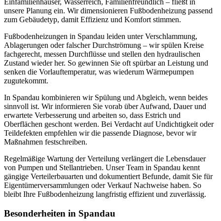
Einfamilienhäuser, Wasserreich, Familienfreundlich – fließt in
unsere Planung ein. Wir dimensionieren Fußbodenheizung passend
zum Gebäudetyp, damit Effizienz und Komfort stimmen.
Fußbodenheizungen in Spandau leiden unter Verschlammung,
Ablagerungen oder falscher Durchströmung – wir spülen Kreise
fachgerecht, messen Durchflüsse und stellen den hydraulischen
Zustand wieder her. So gewinnen Sie oft spürbar an Leistung und
senken die Vorlauftemperatur, was wiederum Wärmepumpen
zugutekommt.
In Spandau kombinieren wir Spülung und Abgleich, wenn beides
sinnvoll ist. Wir informieren Sie vorab über Aufwand, Dauer und
erwartete Verbesserung und arbeiten so, dass Estrich und
Oberflächen geschont werden. Bei Verdacht auf Undichtigkeit oder
Teildefekten empfehlen wir die passende Diagnose, bevor wir
Maßnahmen festschreiben.
Regelmäßige Wartung der Verteilung verlängert die Lebensdauer
von Pumpen und Stellantrieben. Unser Team in Spandau kennt
gängige Verteilerbauarten und dokumentiert Befunde, damit Sie für
Eigentümerversammlungen oder Verkauf Nachweise haben. So
bleibt Ihre Fußbodenheizung langfristig effizient und zuverlässig.
Besonderheiten in
Spandau