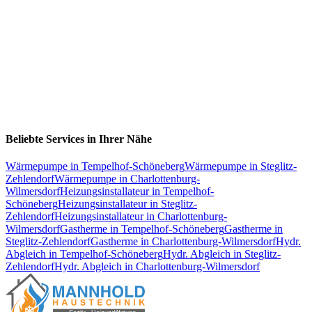
Beliebte Services in Ihrer Nähe
Wärmepumpe
in
Tempelhof-Schöneberg
Wärmepumpe
in
Steglitz-
Zehlendorf
Wärmepumpe
in
Charlottenburg-
Wilmersdorf
Heizungsinstallateur
in
Tempelhof-
Schöneberg
Heizungsinstallateur
in
Steglitz-
Zehlendorf
Heizungsinstallateur
in
Charlottenburg-
Wilmersdorf
Gastherme
in
Tempelhof-Schöneberg
Gastherme
in
Steglitz-Zehlendorf
Gastherme
in
Charlottenburg-Wilmersdorf
Hydr.
Abgleich
in
Tempelhof-Schöneberg
Hydr. Abgleich
in
Steglitz-
Zehlendorf
Hydr. Abgleich
in
Charlottenburg-Wilmersdorf