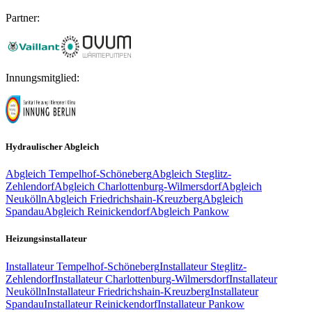
Partner:
Innungsmitglied:
Hydraulischer Abgleich
Abgleich
Tempelhof-Schöneberg
Abgleich
Steglitz-
Zehlendorf
Abgleich
Charlottenburg-Wilmersdorf
Abgleich
Neukölln
Abgleich
Friedrichshain-Kreuzberg
Abgleich
Spandau
Abgleich
Reinickendorf
Abgleich
Pankow
Heizungsinstallateur
Installateur
Tempelhof-Schöneberg
Installateur
Steglitz-
Zehlendorf
Installateur
Charlottenburg-Wilmersdorf
Installateur
Neukölln
Installateur
Friedrichshain-Kreuzberg
Installateur
Spandau
Installateur
Reinickendorf
Installateur
Pankow