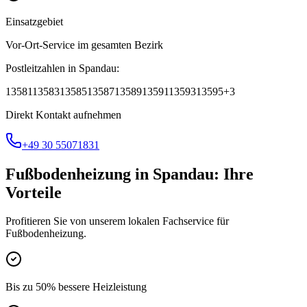
Einsatzgebiet
Vor-Ort-Service im gesamten Bezirk
Postleitzahlen in
Spandau
:
13581
13583
13585
13587
13589
13591
13593
13595
+
3
Direkt Kontakt aufnehmen
+49 30 55071831
Fußbodenheizung
in
Spandau
: Ihre
Vorteile
Profitieren Sie von unserem lokalen Fachservice für
Fußbodenheizung
.
Bis zu 50% bessere Heizleistung