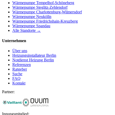
Wärmepumpe
Tempelhof-Schöneberg
Wärmepumpe
Steglitz-Zehlendorf
Wärmepumpe
Charlottenburg-Wilmersdorf
Wärmepumpe
Neukölln
Wärmepumpe
Friedrichshain-Kreuzberg
Wärmepumpe
Spandau
Alle Standorte →
Unternehmen
Über uns
Heizungsinstallateur Berlin
Notdienst Heizung Berlin
Referenzen
Ratgeber
Suche
FAQ
Kontakt
Partner:
Innungsmitglied: