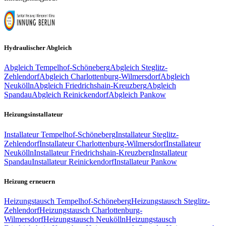
Hydraulischer Abgleich
Abgleich
Tempelhof-Schöneberg
Abgleich
Steglitz-
Zehlendorf
Abgleich
Charlottenburg-Wilmersdorf
Abgleich
Neukölln
Abgleich
Friedrichshain-Kreuzberg
Abgleich
Spandau
Abgleich
Reinickendorf
Abgleich
Pankow
Heizungsinstallateur
Installateur
Tempelhof-Schöneberg
Installateur
Steglitz-
Zehlendorf
Installateur
Charlottenburg-Wilmersdorf
Installateur
Neukölln
Installateur
Friedrichshain-Kreuzberg
Installateur
Spandau
Installateur
Reinickendorf
Installateur
Pankow
Heizung erneuern
Heizungstausch
Tempelhof-Schöneberg
Heizungstausch
Steglitz-
Zehlendorf
Heizungstausch
Charlottenburg-
Wilmersdorf
Heizungstausch
Neukölln
Heizungstausch