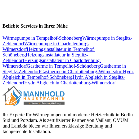
Beliebte Services in Ihrer Nähe
Wärmepumpe
in
Tempelhof-Schöneberg
Wärmepumpe
in
Steglitz-
Zehlendorf
Wärmepumpe
in
Charlottenburg-
Wilmersdorf
Heizungsinstallateur
in
Tempelhof-
Schöneberg
Heizungsinstallateur
in
Steglitz-
Zehlendorf
Heizungsinstallateur
in
Charlottenburg-
Wilmersdorf
Gastherme
in
Tempelhof-Schöneberg
Gastherme
in
Steglitz-Zehlendorf
Gastherme
in
Charlottenburg-Wilmersdorf
Hydr.
Abgleich
in
Tempelhof-Schöneberg
Hydr. Abgleich
in
Steglitz-
Zehlendorf
Hydr. Abgleich
in
Charlottenburg-Wilmersdorf
Ihr Experte für Wärmepumpen und moderne Heiztechnik in Berlin
Süd und Potsdam. Als zertifizierter Partner von Vaillant, OVUM
und Lambda bieten wir Ihnen erstklassige Beratung und
fachgerechte Installation.