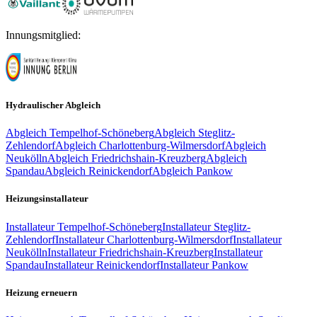
Innungsmitglied:
Hydraulischer Abgleich
Abgleich
Tempelhof-Schöneberg
Abgleich
Steglitz-
Zehlendorf
Abgleich
Charlottenburg-Wilmersdorf
Abgleich
Neukölln
Abgleich
Friedrichshain-Kreuzberg
Abgleich
Spandau
Abgleich
Reinickendorf
Abgleich
Pankow
Heizungsinstallateur
Installateur
Tempelhof-Schöneberg
Installateur
Steglitz-
Zehlendorf
Installateur
Charlottenburg-Wilmersdorf
Installateur
Neukölln
Installateur
Friedrichshain-Kreuzberg
Installateur
Spandau
Installateur
Reinickendorf
Installateur
Pankow
Heizung erneuern