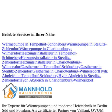
Beliebte Services in Ihrer Nähe
Wärmepumpe
in
Tempelhof-Schöneberg
Wärmepumpe
in
Steglitz-
Zehlendorf
Wärmepumpe
in
Charlottenburg-
Wilmersdorf
Heizungsinstallateur
in
Tempelhof-
Schöneberg
Heizungsinstallateur
in
Steglitz-
Zehlendorf
Heizungsinstallateur
in
Charlottenburg-
Wilmersdorf
Gastherme
in
Tempelhof-Schöneberg
Gastherme
in
Steglitz-Zehlendorf
Gastherme
in
Charlottenburg-Wilmersdorf
Hydr.
Abgleich
in
Tempelhof-Schöneberg
Hydr. Abgleich
in
Steglitz-
Zehlendorf
Hydr. Abgleich
in
Charlottenburg-Wilmersdorf
Ihr Experte für Wärmepumpen und moderne Heiztechnik in Berlin
Süd und Potsdam. Als zertifizierter Partner von Vaillant, OVUM