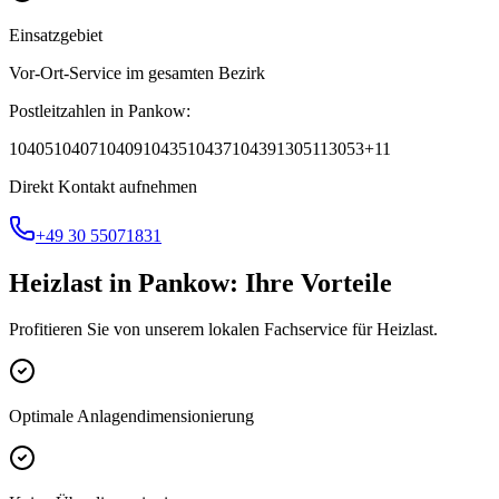
Einsatzgebiet
Vor-Ort-Service im gesamten Bezirk
Postleitzahlen in
Pankow
:
10405
10407
10409
10435
10437
10439
13051
13053
+
11
Direkt Kontakt aufnehmen
+49 30 55071831
Heizlast
in
Pankow
: Ihre Vorteile
Profitieren Sie von unserem lokalen Fachservice für
Heizlast
.
Optimale Anlagendimensionierung