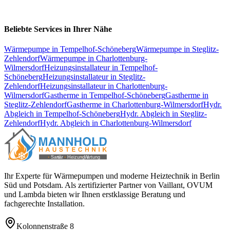
Beliebte Services in Ihrer Nähe
Wärmepumpe
in
Tempelhof-Schöneberg
Wärmepumpe
in
Steglitz-
Zehlendorf
Wärmepumpe
in
Charlottenburg-
Wilmersdorf
Heizungsinstallateur
in
Tempelhof-
Schöneberg
Heizungsinstallateur
in
Steglitz-
Zehlendorf
Heizungsinstallateur
in
Charlottenburg-
Wilmersdorf
Gastherme
in
Tempelhof-Schöneberg
Gastherme
in
Steglitz-Zehlendorf
Gastherme
in
Charlottenburg-Wilmersdorf
Hydr.
Abgleich
in
Tempelhof-Schöneberg
Hydr. Abgleich
in
Steglitz-
Zehlendorf
Hydr. Abgleich
in
Charlottenburg-Wilmersdorf
Ihr Experte für Wärmepumpen und moderne Heiztechnik in Berlin
Süd und Potsdam. Als zertifizierter Partner von Vaillant, OVUM
und Lambda bieten wir Ihnen erstklassige Beratung und
fachgerechte Installation.
Kolonnenstraße 8