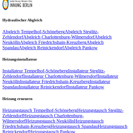
Hydraulischer Abgleich
Abgleich
Tempelhof-Schöneberg
Abgleich
Steglitz-
Zehlendorf
Abgleich
Charlottenburg-Wilmersdorf
Abgleich
Neukölln
Abgleich
Friedrichshain-Kreuzberg
Abgleich
Spandau
Abgleich
Reinickendorf
Abgleich
Pankow
Heizungsinstallateur
Installateur
Tempelhof-Schöneberg
Installateur
Steglitz-
Zehlendorf
Installateur
Charlottenburg-Wilmersdorf
Installateur
Neukölln
Installateur
Friedrichshain-Kreuzberg
Installateur
Spandau
Installateur
Reinickendorf
Installateur
Pankow
Heizung erneuern
Heizungstausch
Tempelhof-Schöneberg
Heizungstausch
Steglitz-
Zehlendorf
Heizungstausch
Charlottenburg-
Wilmersdorf
Heizungstausch
Neukölln
Heizungstausch
Friedrichshain-Kreuzberg
Heizungstausch
Spandau
Heizungstausch
Reinickendorf
Heizungstausch
Pankow