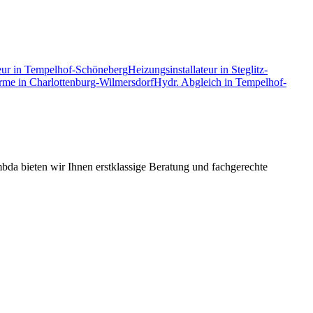
eur
in
Tempelhof-Schöneberg
Heizungsinstallateur
in
Steglitz-
rme
in
Charlottenburg-Wilmersdorf
Hydr. Abgleich
in
Tempelhof-
da bieten wir Ihnen erstklassige Beratung und fachgerechte