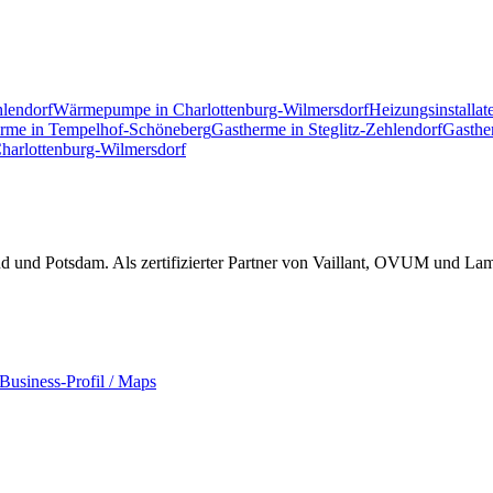
hlendorf
Wärmepumpe
in
Charlottenburg-Wilmersdorf
Heizungsinstallat
erme
in
Tempelhof-Schöneberg
Gastherme
in
Steglitz-Zehlendorf
Gasthe
harlottenburg-Wilmersdorf
und Potsdam. Als zertifizierter Partner von Vaillant, OVUM und Lamb
Business-Profil / Maps