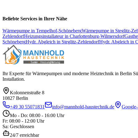
Beliebte Services in Ihrer Nähe
Wärmepumpe
in
Tempelhof-Schöneberg
Wärmepumpe
in
Steglitz-Ze
Zehlendorf
Heizungsinstallateur
in
Charlottenburg-Wilmersdorf
Gasth
Schöneberg
Hydr. Abgleich
in
Steglitz-Zehlendorf
Hydr. Abgleich
in
C
Ihr Experte für Wärmepumpen und moderne Heiztechnik in Berlin Süd 
Installation.
Kolonnenstraße 8
10827
Berlin
+49 30 55071831
info@mannhold-haustechnik.de
Google-
Mo - Do: 08:00 - 16:00 Uhr
Fr: 08:00 - 12:00 Uhr
Sa: Geschlossen
24/7 erreichbar