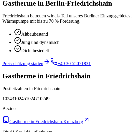
Gastherme
in
Berlin-Friedrichshain
Friedrichshain betreuen wir als Teil unseres Berliner Einzugsgebietes
Wärmepumpe mit bis zu 70 % Förderung.
Altbaubestand
Jung und dynamisch
Dicht besiedelt
Preisschätzung starten
+49 30 55071831
Gastherme
in
Friedrichshain
Postleitzahlen in
Friedrichshain
:
10243
10245
10247
10249
Bezirk:
Gastherme
in
Friedrichshain-Kreuzberg
Direkt Kontakt aufnehmen