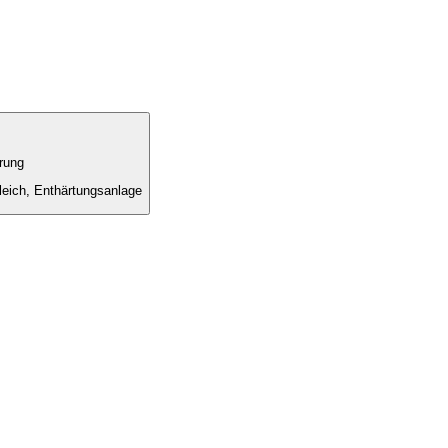
rung
leich, Enthärtungsanlage