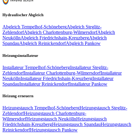
Hydraulischer Abgleich
Abgleich
Tempelhof-Schöneberg
Abgleich
Steglitz-
Zehlendorf
Abgleich
Charlottenburg-Wilmersdorf
Abgleich
Neukölln
Abgleich
Friedrichshain-Kreuzberg
Abgleich
Spandau
Abgleich
Reinickendorf
Abgleich
Pankow
Heizungsinstallateur
Installateur
Tempelhof-Schöneberg
Installateur
Steglitz-
Zehlendorf
Installateur
Charlottenburg-Wilmersdorf
Installateur
Neukölln
Installateur
Friedrichshain-Kreuzberg
Installateur
Spandau
Installateur
Reinickendorf
Installateur
Pankow
Heizung erneuern
Heizungstausch
Tempelhof-Schöneberg
Heizungstausch
Steglitz-
Zehlendorf
Heizungstausch
Charlottenburg-
Wilmersdorf
Heizungstausch
Neukölln
Heizungstausch
Friedrichshain-Kreuzberg
Heizungstausch
Spandau
Heizungstausch
Reinickendorf
Heizungstausch
Pankow