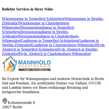
Beliebte Services in Ihrer Nähe
Wärmepumpe
in
Tempelhof-Schöneberg
Wärmepumpe
in
Steglitz-
Zehlendorf
Wärmepumpe
in
Charlottenburg-
Wilmersdorf
Heizungsinstallateur
in
Tempelhof-
Schöneberg
Heizungsinstallateur
in
Steglitz-
Zehlendorf
Heizungsinstallateur
in
Charlottenburg-
Wilmersdorf
Gastherme
in
Tempelhof-Schöneberg
Gastherme
in
Steglitz-Zehlendorf
Gastherme
in
Charlottenburg-Wilmersdorf
Hydr.
Abgleich
in
Tempelhof-Schöneberg
Hydr. Abgleich
in
Steglitz-
Zehlendorf
Hydr. Abgleich
in
Charlottenburg-Wilmersdorf
Ihr Experte für Wärmepumpen und moderne Heiztechnik in Berlin
Süd und Potsdam. Als zertifizierter Partner von Vaillant, OVUM
und Lambda bieten wir Ihnen erstklassige Beratung und
fachgerechte Installation.
Kolonnenstraße 8
10827
Berlin