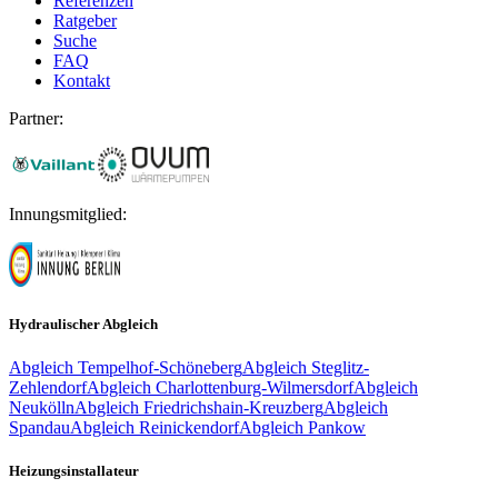
Referenzen
Ratgeber
Suche
FAQ
Kontakt
Partner:
Innungsmitglied:
Hydraulischer Abgleich
Abgleich
Tempelhof-Schöneberg
Abgleich
Steglitz-
Zehlendorf
Abgleich
Charlottenburg-Wilmersdorf
Abgleich
Neukölln
Abgleich
Friedrichshain-Kreuzberg
Abgleich
Spandau
Abgleich
Reinickendorf
Abgleich
Pankow
Heizungsinstallateur