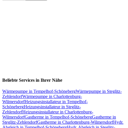
Beliebte Services in Ihrer Nähe
Wärmepumpe
in
Tempelhof-Schöneberg
Wärmepumpe
in
Steglitz-
Zehlendorf
Wärmepumpe
in
Charlottenburg-
Wilmersdorf
Heizungsinstallateur
in
Tempelhof-
Schöneberg
Heizungsinstallateur
in
Steglitz-
Zehlendorf
Heizungsinstallateur
in
Charlottenburg-
Wilmersdorf
Gastherme
in
Tempelhof-Schöneberg
Gastherme
in
Steglitz-Zehlendorf
Gastherme
in
Charlottenburg-Wilmersdorf
Hydr.
Abgleich
in
Tempelhof-Schöneberg
Hydr. Abgleich
in
Steglitz-