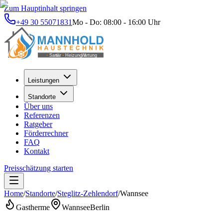
Zum Hauptinhalt springen
+49 30 55071831
Mo - Do: 08:00 - 16:00 Uhr
Leistungen
Standorte
Über uns
Referenzen
Ratgeber
Förderrechner
FAQ
Kontakt
Preisschätzung starten
Home
/
Standorte
/
Steglitz-Zehlendorf
/
Wannsee
Gastherme
Wannsee
Berlin