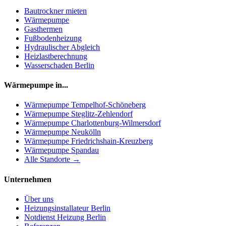
Bautrockner mieten
Wärmepumpe
Gasthermen
Fußbodenheizung
Hydraulischer Abgleich
Heizlastberechnung
Wasserschaden Berlin
Wärmepumpe in...
Wärmepumpe
Tempelhof-Schöneberg
Wärmepumpe
Steglitz-Zehlendorf
Wärmepumpe
Charlottenburg-Wilmersdorf
Wärmepumpe
Neukölln
Wärmepumpe
Friedrichshain-Kreuzberg
Wärmepumpe
Spandau
Alle Standorte →
Unternehmen
Über uns
Heizungsinstallateur Berlin
Notdienst Heizung Berlin