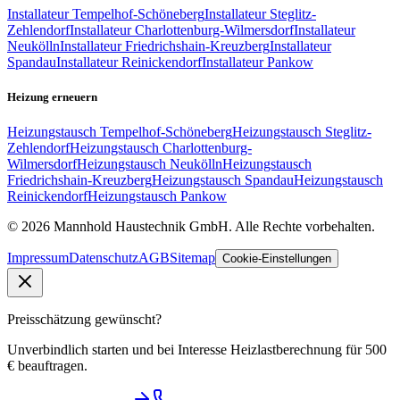
Installateur
Tempelhof-Schöneberg
Installateur
Steglitz-
Zehlendorf
Installateur
Charlottenburg-Wilmersdorf
Installateur
Neukölln
Installateur
Friedrichshain-Kreuzberg
Installateur
Spandau
Installateur
Reinickendorf
Installateur
Pankow
Heizung erneuern
Heizungstausch
Tempelhof-Schöneberg
Heizungstausch
Steglitz-
Zehlendorf
Heizungstausch
Charlottenburg-
Wilmersdorf
Heizungstausch
Neukölln
Heizungstausch
Friedrichshain-Kreuzberg
Heizungstausch
Spandau
Heizungstausch
Reinickendorf
Heizungstausch
Pankow
©
2026
Mannhold Haustechnik GmbH
. Alle Rechte vorbehalten.
Impressum
Datenschutz
AGB
Sitemap
Cookie-Einstellungen
Preisschätzung gewünscht?
Unverbindlich starten und bei Interesse Heizlastberechnung für 500
€ beauftragen.