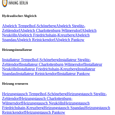
Hydraulischer Abgleich
Abgleich
Tempelhof-Schöneberg
Abgleich
Steglitz-
Zehlendorf
Abgleich
Charlottenburg-Wilmersdorf
Abgleich
Neukölln
Abgleich
Friedrichshain-Kreuzberg
Abgleich
Spandau
Abgleich
Reinickendorf
Abgleich
Pankow
Heizungsinstallateur
Installateur
Tempelhof-Schöneberg
Installateur
Steglitz-
Zehlendorf
Installateur
Charlottenburg-Wilmersdorf
Installateur
Neukölln
Installateur
Friedrichshain-Kreuzberg
Installateur
Spandau
Installateur
Reinickendorf
Installateur
Pankow
Heizung erneuern
Heizungstausch
Tempelhof-Schöneberg
Heizungstausch
Steglitz-
Zehlendorf
Heizungstausch
Charlottenburg-
Wilmersdorf
Heizungstausch
Neukölln
Heizungstausch
Friedrichshain-Kreuzberg
Heizungstausch
Spandau
Heizungstausch
Reinickendorf
Heizungstausch
Pankow