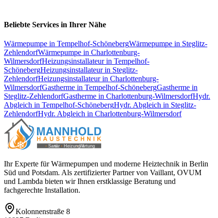
Beliebte Services in Ihrer Nähe
Wärmepumpe
in
Tempelhof-Schöneberg
Wärmepumpe
in
Steglitz-
Zehlendorf
Wärmepumpe
in
Charlottenburg-
Wilmersdorf
Heizungsinstallateur
in
Tempelhof-
Schöneberg
Heizungsinstallateur
in
Steglitz-
Zehlendorf
Heizungsinstallateur
in
Charlottenburg-
Wilmersdorf
Gastherme
in
Tempelhof-Schöneberg
Gastherme
in
Steglitz-Zehlendorf
Gastherme
in
Charlottenburg-Wilmersdorf
Hydr.
Abgleich
in
Tempelhof-Schöneberg
Hydr. Abgleich
in
Steglitz-
Zehlendorf
Hydr. Abgleich
in
Charlottenburg-Wilmersdorf
Ihr Experte für Wärmepumpen und moderne Heiztechnik in Berlin
Süd und Potsdam. Als zertifizierter Partner von Vaillant, OVUM
und Lambda bieten wir Ihnen erstklassige Beratung und
fachgerechte Installation.
Kolonnenstraße 8