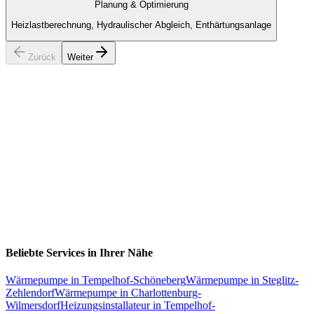
Planung & Optimierung
Heizlastberechnung, Hydraulischer Abgleich, Enthärtungsanlage
Zurück
Weiter
Beliebte Services in Ihrer Nähe
Wärmepumpe
in
Tempelhof-Schöneberg
Wärmepumpe
in
Steglitz-
Zehlendorf
Wärmepumpe
in
Charlottenburg-
Wilmersdorf
Heizungsinstallateur
in
Tempelhof-