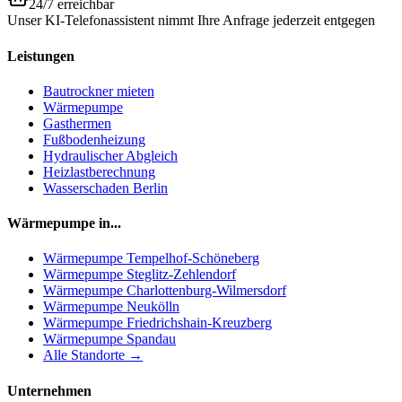
24/7 erreichbar
Unser KI-Telefonassistent nimmt Ihre Anfrage jederzeit entgegen
Leistungen
Bautrockner mieten
Wärmepumpe
Gasthermen
Fußbodenheizung
Hydraulischer Abgleich
Heizlastberechnung
Wasserschaden Berlin
Wärmepumpe in...
Wärmepumpe
Tempelhof-Schöneberg
Wärmepumpe
Steglitz-Zehlendorf
Wärmepumpe
Charlottenburg-Wilmersdorf
Wärmepumpe
Neukölln
Wärmepumpe
Friedrichshain-Kreuzberg
Wärmepumpe
Spandau
Alle Standorte →
Unternehmen