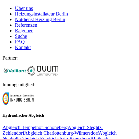
Über uns
Heizungsinstallateur Berlin
Notdienst Heizung Berlin
Referenzen
Ratgeber
Suche
FAQ
Kontakt
Partner:
Innungsmitglied:
Hydraulischer Abgleich
Abgleich
Tempelhof-Schöneberg
Abgleich
Steglitz-
Zehlendorf
Abgleich
Charlottenburg-Wilmersdorf
Abgleich
Neukölln
Abgleich
Friedrichshain-Kreuzberg
Abgleich