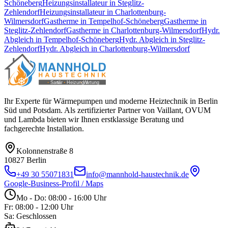
Schöneberg
Heizungsinstallateur
in
Steglitz-
Zehlendorf
Heizungsinstallateur
in
Charlottenburg-
Wilmersdorf
Gastherme
in
Tempelhof-Schöneberg
Gastherme
in
Steglitz-Zehlendorf
Gastherme
in
Charlottenburg-Wilmersdorf
Hydr.
Abgleich
in
Tempelhof-Schöneberg
Hydr. Abgleich
in
Steglitz-
Zehlendorf
Hydr. Abgleich
in
Charlottenburg-Wilmersdorf
Ihr Experte für Wärmepumpen und moderne Heiztechnik in Berlin
Süd und Potsdam. Als zertifizierter Partner von Vaillant, OVUM
und Lambda bieten wir Ihnen erstklassige Beratung und
fachgerechte Installation.
Kolonnenstraße 8
10827
Berlin
+49 30 55071831
info@mannhold-haustechnik.de
Google-Business-Profil / Maps
Mo - Do: 08:00 - 16:00 Uhr
Fr: 08:00 - 12:00 Uhr
Sa: Geschlossen