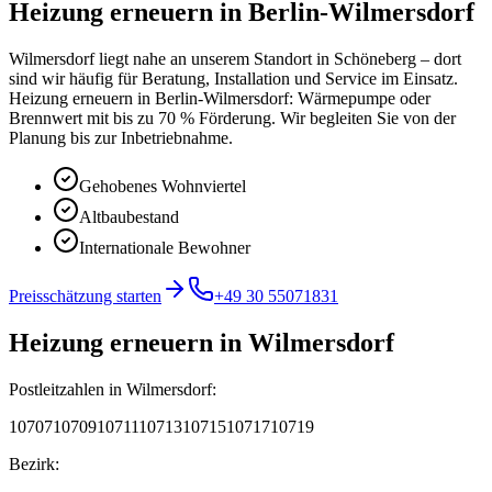
Heizung erneuern
in
Berlin-Wilmersdorf
Wilmersdorf liegt nahe an unserem Standort in Schöneberg – dort
sind wir häufig für Beratung, Installation und Service im Einsatz.
Heizung erneuern in Berlin-Wilmersdorf: Wärmepumpe oder
Brennwert mit bis zu 70 % Förderung. Wir begleiten Sie von der
Planung bis zur Inbetriebnahme.
Gehobenes Wohnviertel
Altbaubestand
Internationale Bewohner
Preisschätzung starten
+49 30 55071831
Heizung erneuern
in
Wilmersdorf
Postleitzahlen in
Wilmersdorf
:
10707
10709
10711
10713
10715
10717
10719
Bezirk: