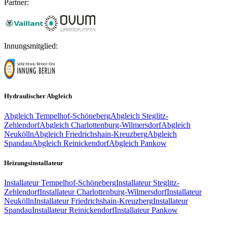
Partner:
Innungsmitglied:
Hydraulischer Abgleich
Abgleich
Tempelhof-Schöneberg
Abgleich
Steglitz-
Zehlendorf
Abgleich
Charlottenburg-Wilmersdorf
Abgleich
Neukölln
Abgleich
Friedrichshain-Kreuzberg
Abgleich
Spandau
Abgleich
Reinickendorf
Abgleich
Pankow
Heizungsinstallateur
Installateur
Tempelhof-Schöneberg
Installateur
Steglitz-
Zehlendorf
Installateur
Charlottenburg-Wilmersdorf
Installateur
Neukölln
Installateur
Friedrichshain-Kreuzberg
Installateur
Spandau
Installateur
Reinickendorf
Installateur
Pankow