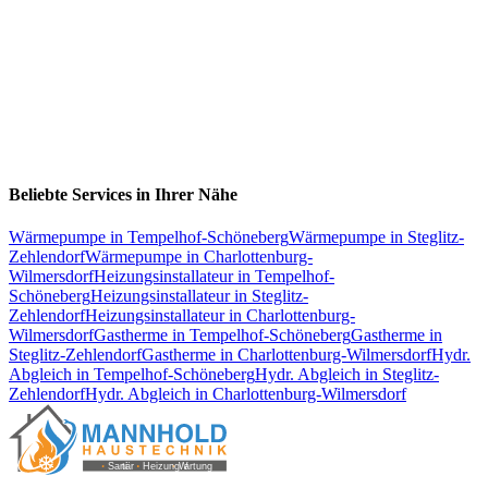
Beliebte Services in Ihrer Nähe
Wärmepumpe
in
Tempelhof-Schöneberg
Wärmepumpe
in
Steglitz-
Zehlendorf
Wärmepumpe
in
Charlottenburg-
Wilmersdorf
Heizungsinstallateur
in
Tempelhof-
Schöneberg
Heizungsinstallateur
in
Steglitz-
Zehlendorf
Heizungsinstallateur
in
Charlottenburg-
Wilmersdorf
Gastherme
in
Tempelhof-Schöneberg
Gastherme
in
Steglitz-Zehlendorf
Gastherme
in
Charlottenburg-Wilmersdorf
Hydr.
Abgleich
in
Tempelhof-Schöneberg
Hydr. Abgleich
in
Steglitz-
Zehlendorf
Hydr. Abgleich
in
Charlottenburg-Wilmersdorf