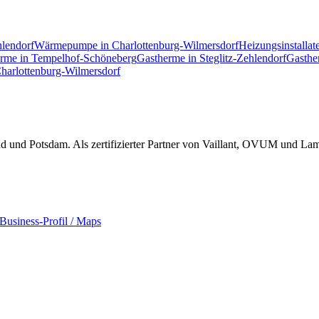
hlendorf
Wärmepumpe
in
Charlottenburg-Wilmersdorf
Heizungsinstallat
erme
in
Tempelhof-Schöneberg
Gastherme
in
Steglitz-Zehlendorf
Gasthe
harlottenburg-Wilmersdorf
und Potsdam. Als zertifizierter Partner von Vaillant, OVUM und Lamb
Business-Profil / Maps