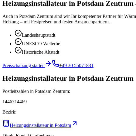
Heizungsinstallateur
in
Potsdam Zentrum
Auch in Potsdam Zentrum sind wir Ihr kompetenter Partner für Wä
Heizung – mit Festpreisen und festen Ansprechpartnern.
Landeshauptstadt
UNESCO Welterbe
Historische Altstadt
Preisschätzung starten
+49 30 55071831
Heizungsinstallateur
in
Potsdam Zentrum
Postleitzahlen in
Potsdam Zentrum
:
14467
14469
Bezirk:
Heizungsinstallateur
in
Potsdam
Direkt Kontakt aufnehmen