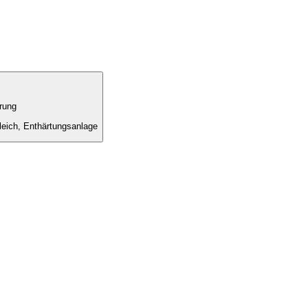
rung
leich, Enthärtungsanlage