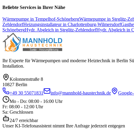
Beliebte Services in Ihrer Nähe
Wärmepumpe
in
Tempelhof-Schöneberg
Wärmepumpe
in
Steglitz-Ze
Zehlendorf
Heizungsinstallateur
in
Charlottenburg-Wilmersdorf
Gasth
Schöneberg
Hydr. Abgleich
in
Steglitz-Zehlendorf
Hydr. Abgleich
in
C
Ihr Experte für Wärmepumpen und moderne Heiztechnik in Berlin Süd 
Installation.
Kolonnenstraße 8
10827
Berlin
+49 30 55071831
info@mannhold-haustechnik.de
Google-
Mo - Do: 08:00 - 16:00 Uhr
Fr: 08:00 - 12:00 Uhr
Sa: Geschlossen
24/7 erreichbar
Unser KI-Telefonassistent nimmt Ihre Anfrage jederzeit entgegen