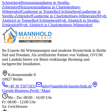
Schöneberg
Heizungsinstallateur
in
Steglitz-
Zehlendorf
Heizungsinstallateur
in
Charlottenburg-
Wilmersdorf
Gastherme
in
Tempelhof-Schöneberg
Gastherme
in
Steglitz-Zehlendorf
Gastherme
in
Charlottenburg-Wilmersdorf
Hydr.
Abgleich
in
Tempelhof-Schöneberg
Hydr. Abgleich
in
Steglitz-
Zehlendorf
Hydr. Abgleich
in
Charlottenburg-Wilmersdorf
Ihr Experte für Wärmepumpen und moderne Heiztechnik in Berlin
Süd und Potsdam. Als zertifizierter Partner von Vaillant, OVUM
und Lambda bieten wir Ihnen erstklassige Beratung und
fachgerechte Installation.
Kolonnenstraße 8
10827
Berlin
+49 30 55071831
info@mannhold-haustechnik.de
Google-Business-Profil / Maps
Mo - Do: 08:00 - 16:00 Uhr
Fr: 08:00 - 12:00 Uhr
Sa: Geschlossen