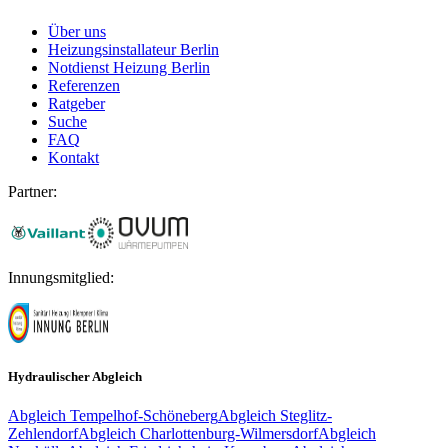
Über uns
Heizungsinstallateur Berlin
Notdienst Heizung Berlin
Referenzen
Ratgeber
Suche
FAQ
Kontakt
Partner:
Innungsmitglied:
Hydraulischer Abgleich
Abgleich
Tempelhof-Schöneberg
Abgleich
Steglitz-
Zehlendorf
Abgleich
Charlottenburg-Wilmersdorf
Abgleich