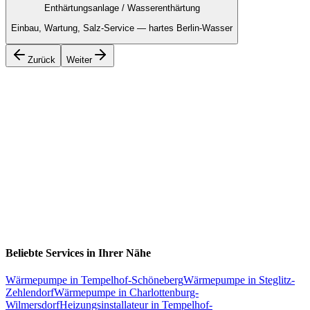
Enthärtungsanlage / Wasserenthärtung
Einbau, Wartung, Salz-Service — hartes Berlin-Wasser
Zurück
Weiter
Beliebte Services in Ihrer Nähe
Wärmepumpe
in
Tempelhof-Schöneberg
Wärmepumpe
in
Steglitz-
Zehlendorf
Wärmepumpe
in
Charlottenburg-
Wilmersdorf
Heizungsinstallateur
in
Tempelhof-