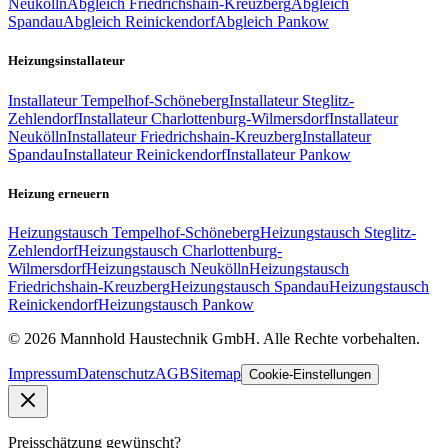
Neukölln
Abgleich
Friedrichshain-Kreuzberg
Abgleich
Spandau
Abgleich
Reinickendorf
Abgleich
Pankow
Heizungsinstallateur
Installateur
Tempelhof-Schöneberg
Installateur
Steglitz-
Zehlendorf
Installateur
Charlottenburg-Wilmersdorf
Installateur
Neukölln
Installateur
Friedrichshain-Kreuzberg
Installateur
Spandau
Installateur
Reinickendorf
Installateur
Pankow
Heizung erneuern
Heizungstausch
Tempelhof-Schöneberg
Heizungstausch
Steglitz-
Zehlendorf
Heizungstausch
Charlottenburg-
Wilmersdorf
Heizungstausch
Neukölln
Heizungstausch
Friedrichshain-Kreuzberg
Heizungstausch
Spandau
Heizungstausch
Reinickendorf
Heizungstausch
Pankow
©
2026
Mannhold Haustechnik GmbH
. Alle Rechte vorbehalten.
Impressum
Datenschutz
AGB
Sitemap
Cookie-Einstellungen
Preisschätzung gewünscht?