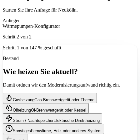
Starten Sie Ihre Anfrage für Neukölln.
Anliegen
Wärmepumpen-Konfigurator
Schritt
2
von
2
Schritt
1
von
14
7
% geschafft
Bestand
Wie heizen Sie aktuell?
Damit ordnen wir den Modernisierungsaufwand richtig ein.
Gasheizung
Gas-Brennwertgerät oder Therme
Ölheizung
Öl-Brennwertgerät oder Kessel
Strom / Nachtspeicher
Elektrische Direktheizung
Sonstiges
Fernwärme, Holz oder anderes System