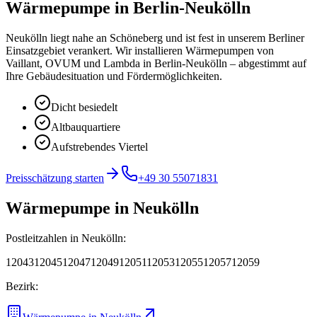
Wärmepumpe
in
Berlin-Neukölln
Neukölln liegt nahe an Schöneberg und ist fest in unserem Berliner
Einsatzgebiet verankert.
Wir installieren Wärmepumpen von
Vaillant, OVUM und Lambda in Berlin-Neukölln – abgestimmt auf
Ihre Gebäudesituation und Fördermöglichkeiten.
Dicht besiedelt
Altbauquartiere
Aufstrebendes Viertel
Preisschätzung starten
+49 30 55071831
Wärmepumpe
in
Neukölln
Postleitzahlen in
Neukölln
:
12043
12045
12047
12049
12051
12053
12055
12057
12059
Bezirk: