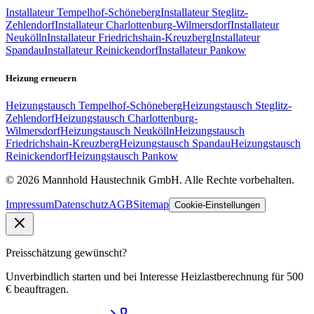
Installateur
Tempelhof-Schöneberg
Installateur
Steglitz-
Zehlendorf
Installateur
Charlottenburg-Wilmersdorf
Installateur
Neukölln
Installateur
Friedrichshain-Kreuzberg
Installateur
Spandau
Installateur
Reinickendorf
Installateur
Pankow
Heizung erneuern
Heizungstausch
Tempelhof-Schöneberg
Heizungstausch
Steglitz-
Zehlendorf
Heizungstausch
Charlottenburg-
Wilmersdorf
Heizungstausch
Neukölln
Heizungstausch
Friedrichshain-Kreuzberg
Heizungstausch
Spandau
Heizungstausch
Reinickendorf
Heizungstausch
Pankow
©
2026
Mannhold Haustechnik GmbH
. Alle Rechte vorbehalten.
Impressum
Datenschutz
AGB
Sitemap
Cookie-Einstellungen
Preisschätzung gewünscht?
Unverbindlich starten und bei Interesse Heizlastberechnung für 500
€ beauftragen.