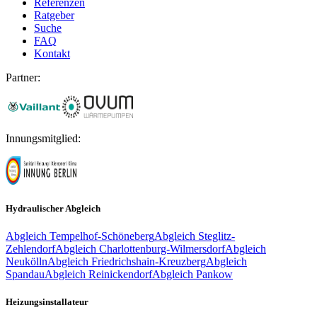
Referenzen
Ratgeber
Suche
FAQ
Kontakt
Partner:
Innungsmitglied:
Hydraulischer Abgleich
Abgleich
Tempelhof-Schöneberg
Abgleich
Steglitz-
Zehlendorf
Abgleich
Charlottenburg-Wilmersdorf
Abgleich
Neukölln
Abgleich
Friedrichshain-Kreuzberg
Abgleich
Spandau
Abgleich
Reinickendorf
Abgleich
Pankow
Heizungsinstallateur