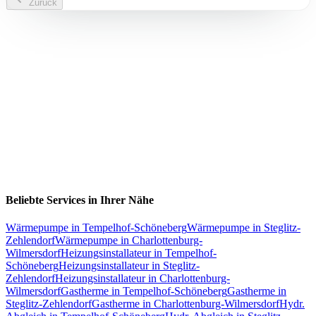
Zurück
Beliebte Services in Ihrer Nähe
Wärmepumpe
in
Tempelhof-Schöneberg
Wärmepumpe
in
Steglitz-
Zehlendorf
Wärmepumpe
in
Charlottenburg-
Wilmersdorf
Heizungsinstallateur
in
Tempelhof-
Schöneberg
Heizungsinstallateur
in
Steglitz-
Zehlendorf
Heizungsinstallateur
in
Charlottenburg-
Wilmersdorf
Gastherme
in
Tempelhof-Schöneberg
Gastherme
in
Steglitz-Zehlendorf
Gastherme
in
Charlottenburg-Wilmersdorf
Hydr.