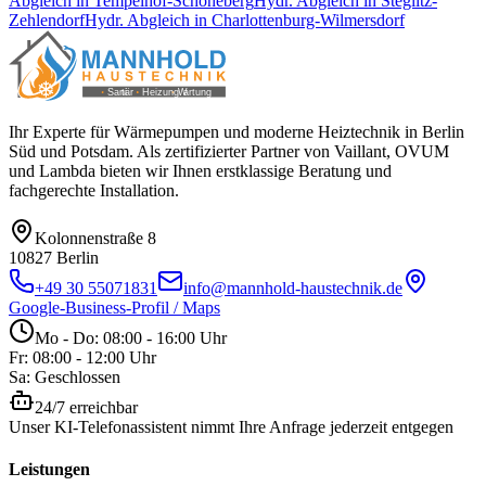
Abgleich
in
Tempelhof-Schöneberg
Hydr. Abgleich
in
Steglitz-
Zehlendorf
Hydr. Abgleich
in
Charlottenburg-Wilmersdorf
Ihr Experte für Wärmepumpen und moderne Heiztechnik in Berlin
Süd und Potsdam. Als zertifizierter Partner von Vaillant, OVUM
und Lambda bieten wir Ihnen erstklassige Beratung und
fachgerechte Installation.
Kolonnenstraße 8
10827
Berlin
+49 30 55071831
info@mannhold-haustechnik.de
Google-Business-Profil / Maps
Mo - Do: 08:00 - 16:00 Uhr
Fr: 08:00 - 12:00 Uhr
Sa: Geschlossen
24/7 erreichbar
Unser KI-Telefonassistent nimmt Ihre Anfrage jederzeit entgegen
Leistungen