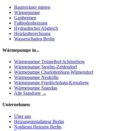
Bautrockner mieten
Wärmepumpe
Gasthermen
Fußbodenheizung
Hydraulischer Abgleich
Heizlastberechnung
Wasserschaden Berlin
Wärmepumpe in...
Wärmepumpe
Tempelhof-Schöneberg
Wärmepumpe
Steglitz-Zehlendorf
Wärmepumpe
Charlottenburg-Wilmersdorf
Wärmepumpe
Neukölln
Wärmepumpe
Friedrichshain-Kreuzberg
Wärmepumpe
Spandau
Alle Standorte →
Unternehmen
Über uns
Heizungsinstallateur Berlin
Notdienst Heizung Berlin