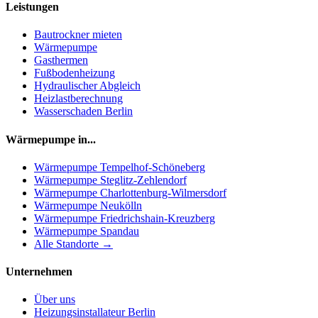
Leistungen
Bautrockner mieten
Wärmepumpe
Gasthermen
Fußbodenheizung
Hydraulischer Abgleich
Heizlastberechnung
Wasserschaden Berlin
Wärmepumpe in...
Wärmepumpe
Tempelhof-Schöneberg
Wärmepumpe
Steglitz-Zehlendorf
Wärmepumpe
Charlottenburg-Wilmersdorf
Wärmepumpe
Neukölln
Wärmepumpe
Friedrichshain-Kreuzberg
Wärmepumpe
Spandau
Alle Standorte →
Unternehmen
Über uns
Heizungsinstallateur Berlin