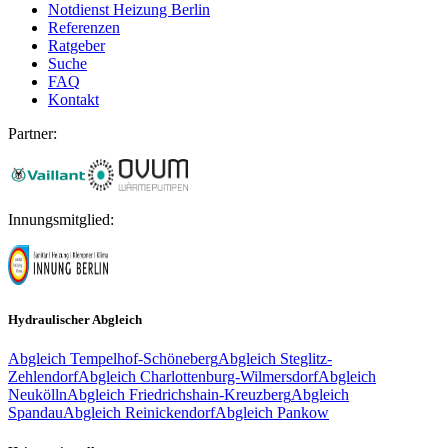
Notdienst Heizung Berlin
Referenzen
Ratgeber
Suche
FAQ
Kontakt
Partner:
Innungsmitglied:
Hydraulischer Abgleich
Abgleich
Tempelhof-Schöneberg
Abgleich
Steglitz-
Zehlendorf
Abgleich
Charlottenburg-Wilmersdorf
Abgleich
Neukölln
Abgleich
Friedrichshain-Kreuzberg
Abgleich
Spandau
Abgleich
Reinickendorf
Abgleich
Pankow