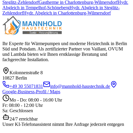
Steglitz-Zehlendorf
Gastherme
in
Charlottenburg-Wilmersdorf
Hydr.
Abgleich
in
Tempelhof-Schöneberg
Hydr. Abgleich
in
Steglitz-
Zehlendorf
Hydr. Abgleich
in
Charlottenburg-Wilmersdorf
Ihr Experte für Wärmepumpen und moderne Heiztechnik in Berlin
Süd und Potsdam. Als zertifizierter Partner von Vaillant, OVUM
und Lambda bieten wir Ihnen erstklassige Beratung und
fachgerechte Installation.
Kolonnenstraße 8
10827
Berlin
+49 30 55071831
info@mannhold-haustechnik.de
Google-Business-Profil / Maps
Mo - Do: 08:00 - 16:00 Uhr
Fr: 08:00 - 12:00 Uhr
Sa: Geschlossen
24/7 erreichbar
Unser KI-Telefonassistent nimmt Ihre Anfrage jederzeit entgegen