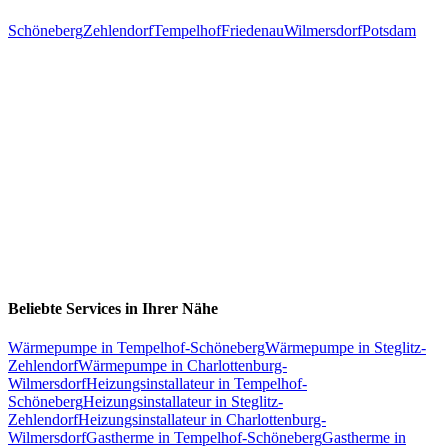
Schöneberg
Zehlendorf
Tempelhof
Friedenau
Wilmersdorf
Potsdam
Beliebte Services in Ihrer Nähe
Wärmepumpe
in
Tempelhof-Schöneberg
Wärmepumpe
in
Steglitz-
Zehlendorf
Wärmepumpe
in
Charlottenburg-
Wilmersdorf
Heizungsinstallateur
in
Tempelhof-
Schöneberg
Heizungsinstallateur
in
Steglitz-
Zehlendorf
Heizungsinstallateur
in
Charlottenburg-
Wilmersdorf
Gastherme
in
Tempelhof-Schöneberg
Gastherme
in