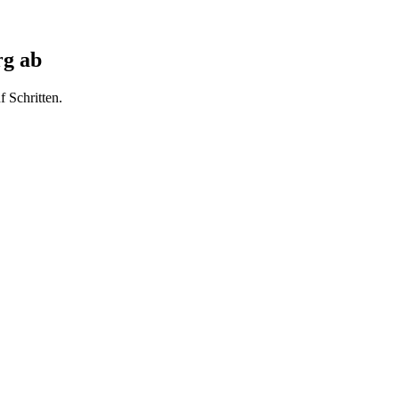
rg
ab
f Schritten.