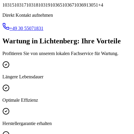
10315
10317
10318
10319
10365
10367
10369
13051
+
4
Direkt Kontakt aufnehmen
+49 30 55071831
Wartung
in
Lichtenberg
: Ihre Vorteile
Profitieren Sie von unserem lokalen Fachservice für
Wartung
.
Längere Lebensdauer
Optimale Effizienz
Herstellergarantie erhalten