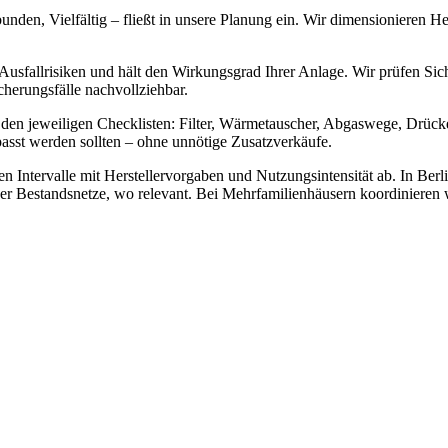
unden, Vielfältig – fließt in unsere Planung ein. Wir dimensionieren
t Ausfallrisiken und hält den Wirkungsgrad Ihrer Anlage. Wir prüfen Si
cherungsfälle nachvollziehbar.
 jeweiligen Checklisten: Filter, Wärmetauscher, Abgaswege, Drücke u
sst werden sollten – ohne unnötige Zusatzverkäufe.
n Intervalle mit Herstellervorgaben und Nutzungsintensität ab. In Ber
 Bestandsnetze, wo relevant. Bei Mehrfamilienhäusern koordinieren w