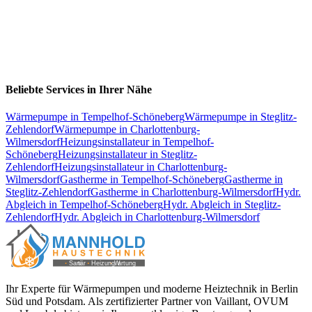
Beliebte Services in Ihrer Nähe
Wärmepumpe
in
Tempelhof-Schöneberg
Wärmepumpe
in
Steglitz-
Zehlendorf
Wärmepumpe
in
Charlottenburg-
Wilmersdorf
Heizungsinstallateur
in
Tempelhof-
Schöneberg
Heizungsinstallateur
in
Steglitz-
Zehlendorf
Heizungsinstallateur
in
Charlottenburg-
Wilmersdorf
Gastherme
in
Tempelhof-Schöneberg
Gastherme
in
Steglitz-Zehlendorf
Gastherme
in
Charlottenburg-Wilmersdorf
Hydr.
Abgleich
in
Tempelhof-Schöneberg
Hydr. Abgleich
in
Steglitz-
Zehlendorf
Hydr. Abgleich
in
Charlottenburg-Wilmersdorf
Ihr Experte für Wärmepumpen und moderne Heiztechnik in Berlin
Süd und Potsdam. Als zertifizierter Partner von Vaillant, OVUM