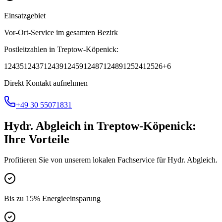
Einsatzgebiet
Vor-Ort-Service im gesamten Bezirk
Postleitzahlen in
Treptow-Köpenick
:
12435
12437
12439
12459
12487
12489
12524
12526
+
6
Direkt Kontakt aufnehmen
+49 30 55071831
Hydr. Abgleich
in
Treptow-Köpenick
:
Ihre Vorteile
Profitieren Sie von unserem lokalen Fachservice für
Hydr. Abgleich
.
Bis zu 15% Energieeinsparung