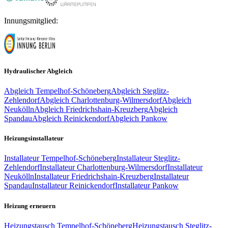
Innungsmitglied:
Hydraulischer Abgleich
Abgleich
Tempelhof-Schöneberg
Abgleich
Steglitz-
Zehlendorf
Abgleich
Charlottenburg-Wilmersdorf
Abgleich
Neukölln
Abgleich
Friedrichshain-Kreuzberg
Abgleich
Spandau
Abgleich
Reinickendorf
Abgleich
Pankow
Heizungsinstallateur
Installateur
Tempelhof-Schöneberg
Installateur
Steglitz-
Zehlendorf
Installateur
Charlottenburg-Wilmersdorf
Installateur
Neukölln
Installateur
Friedrichshain-Kreuzberg
Installateur
Spandau
Installateur
Reinickendorf
Installateur
Pankow
Heizung erneuern
Heizungstausch
Tempelhof-Schöneberg
Heizungstausch
Steglitz-