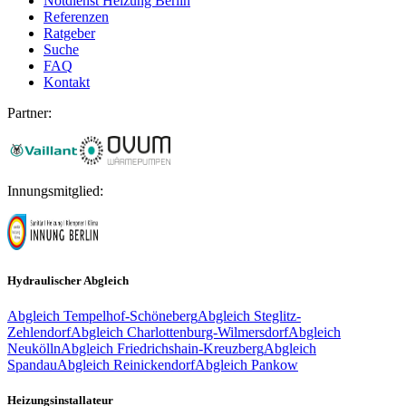
Notdienst Heizung Berlin
Referenzen
Ratgeber
Suche
FAQ
Kontakt
Partner:
Innungsmitglied:
Hydraulischer Abgleich
Abgleich
Tempelhof-Schöneberg
Abgleich
Steglitz-
Zehlendorf
Abgleich
Charlottenburg-Wilmersdorf
Abgleich
Neukölln
Abgleich
Friedrichshain-Kreuzberg
Abgleich
Spandau
Abgleich
Reinickendorf
Abgleich
Pankow
Heizungsinstallateur