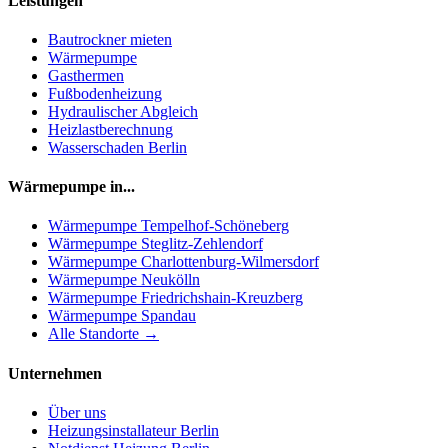
Leistungen
Bautrockner mieten
Wärmepumpe
Gasthermen
Fußbodenheizung
Hydraulischer Abgleich
Heizlastberechnung
Wasserschaden Berlin
Wärmepumpe in...
Wärmepumpe
Tempelhof-Schöneberg
Wärmepumpe
Steglitz-Zehlendorf
Wärmepumpe
Charlottenburg-Wilmersdorf
Wärmepumpe
Neukölln
Wärmepumpe
Friedrichshain-Kreuzberg
Wärmepumpe
Spandau
Alle Standorte →
Unternehmen
Über uns
Heizungsinstallateur Berlin