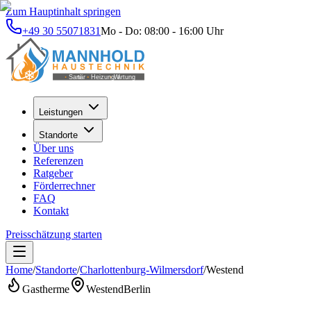
Zum Hauptinhalt springen
+49 30 55071831
Mo - Do: 08:00 - 16:00 Uhr
Leistungen
Standorte
Über uns
Referenzen
Ratgeber
Förderrechner
FAQ
Kontakt
Preisschätzung starten
Home
/
Standorte
/
Charlottenburg-Wilmersdorf
/
Westend
Gastherme
Westend
Berlin