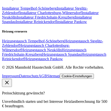
Installateur
Tempelhof-Schöneberg
Installateur
Steglitz-
Zehlendorf
Installateur
Charlottenburg-Wilmersdorf
Installateur
Neukölln
Installateur
Friedrichshain-Kreuzberg
Installateur
Spandau
Installateur
Reinickendorf
Installateur
Pankow
Heizung erneuern
Heizungstausch
Tempelhof-Schöneberg
Heizungstausch
Steglitz-
Zehlendorf
Heizungstausch
Charlottenburg-
Wilmersdorf
Heizungstausch
Neukölln
Heizungstausch
Friedrichshain-Kreuzberg
Heizungstausch
Spandau
Heizungstausch
Reinickendorf
Heizungstausch
Pankow
©
2026
Mannhold Haustechnik GmbH
. Alle Rechte vorbehalten.
Impressum
Datenschutz
AGB
Sitemap
Cookie-Einstellungen
Preisschätzung gewünscht?
Unverbindlich starten und bei Interesse Heizlastberechnung für 500
€ beauftragen.