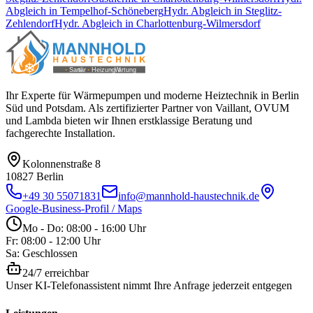
Abgleich
in
Tempelhof-Schöneberg
Hydr. Abgleich
in
Steglitz-
Zehlendorf
Hydr. Abgleich
in
Charlottenburg-Wilmersdorf
Ihr Experte für Wärmepumpen und moderne Heiztechnik in Berlin
Süd und Potsdam. Als zertifizierter Partner von Vaillant, OVUM
und Lambda bieten wir Ihnen erstklassige Beratung und
fachgerechte Installation.
Kolonnenstraße 8
10827
Berlin
+49 30 55071831
info@mannhold-haustechnik.de
Google-Business-Profil / Maps
Mo - Do: 08:00 - 16:00 Uhr
Fr: 08:00 - 12:00 Uhr
Sa: Geschlossen
24/7 erreichbar
Unser KI-Telefonassistent nimmt Ihre Anfrage jederzeit entgegen