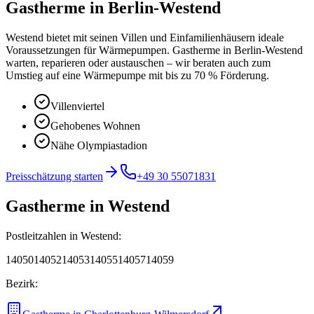
Gastherme
in
Berlin-Westend
Westend bietet mit seinen Villen und Einfamilienhäusern ideale
Voraussetzungen für Wärmepumpen.
Gastherme in Berlin-Westend
warten, reparieren oder austauschen – wir beraten auch zum
Umstieg auf eine Wärmepumpe mit bis zu 70 % Förderung.
Villenviertel
Gehobenes Wohnen
Nähe Olympiastadion
Preisschätzung starten
+49 30 55071831
Gastherme
in
Westend
Postleitzahlen in
Westend
:
14050
14052
14053
14055
14057
14059
Bezirk: