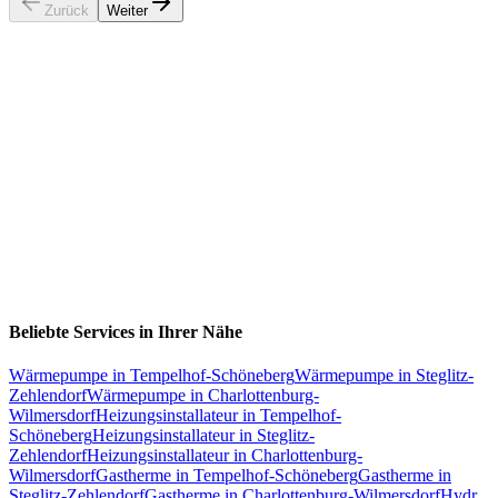
Zurück
Weiter
Beliebte Services in Ihrer Nähe
Wärmepumpe
in
Tempelhof-Schöneberg
Wärmepumpe
in
Steglitz-
Zehlendorf
Wärmepumpe
in
Charlottenburg-
Wilmersdorf
Heizungsinstallateur
in
Tempelhof-
Schöneberg
Heizungsinstallateur
in
Steglitz-
Zehlendorf
Heizungsinstallateur
in
Charlottenburg-
Wilmersdorf
Gastherme
in
Tempelhof-Schöneberg
Gastherme
in
Steglitz-Zehlendorf
Gastherme
in
Charlottenburg-Wilmersdorf
Hydr.