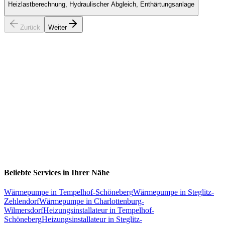
Heizlastberechnung, Hydraulischer Abgleich, Enthärtungsanlage
Zurück
Weiter
Beliebte Services in Ihrer Nähe
Wärmepumpe
in
Tempelhof-Schöneberg
Wärmepumpe
in
Steglitz-
Zehlendorf
Wärmepumpe
in
Charlottenburg-
Wilmersdorf
Heizungsinstallateur
in
Tempelhof-
Schöneberg
Heizungsinstallateur
in
Steglitz-