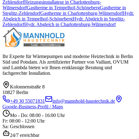
Zehlendorf
Heizungsinstallateur
in
Charlottenburg-
Wilmersdorf
Gastherme
in
Tempelhof-Schöneberg
Gastherme
in
Steglitz-Zehlendorf
Gastherme
in
Charlottenburg-Wilmersdorf
Hydr.
Abgleich
in
Tempelhof-Schöneberg
Hydr. Abgleich
in
Steglitz-
Zehlendorf
Hydr. Abgleich
in
Charlottenburg-Wilmersdorf
Ihr Experte für Wärmepumpen und moderne Heiztechnik in Berlin
Süd und Potsdam. Als zertifizierter Partner von Vaillant, OVUM
und Lambda bieten wir Ihnen erstklassige Beratung und
fachgerechte Installation.
Kolonnenstraße 8
10827
Berlin
+49 30 55071831
info@mannhold-haustechnik.de
Google-Business-Profil / Maps
Mo - Do: 08:00 - 16:00 Uhr
Fr: 08:00 - 12:00 Uhr
Sa: Geschlossen
24/7 erreichbar