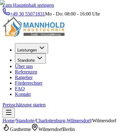
Zum Hauptinhalt springen
+49 30 55071831
Mo - Do: 08:00 - 16:00 Uhr
Leistungen
Standorte
Über uns
Referenzen
Ratgeber
Förderrechner
FAQ
Kontakt
Preisschätzung starten
Home
/
Standorte
/
Charlottenburg-Wilmersdorf
/
Wilmersdorf
Gastherme
Wilmersdorf
Berlin