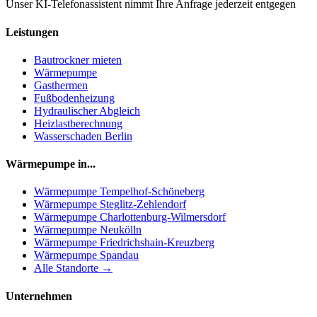
Unser KI-Telefonassistent nimmt Ihre Anfrage jederzeit entgegen
Leistungen
Bautrockner mieten
Wärmepumpe
Gasthermen
Fußbodenheizung
Hydraulischer Abgleich
Heizlastberechnung
Wasserschaden Berlin
Wärmepumpe in...
Wärmepumpe
Tempelhof-Schöneberg
Wärmepumpe
Steglitz-Zehlendorf
Wärmepumpe
Charlottenburg-Wilmersdorf
Wärmepumpe
Neukölln
Wärmepumpe
Friedrichshain-Kreuzberg
Wärmepumpe
Spandau
Alle Standorte →
Unternehmen