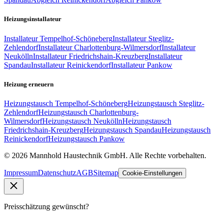
Heizungsinstallateur
Installateur
Tempelhof-Schöneberg
Installateur
Steglitz-
Zehlendorf
Installateur
Charlottenburg-Wilmersdorf
Installateur
Neukölln
Installateur
Friedrichshain-Kreuzberg
Installateur
Spandau
Installateur
Reinickendorf
Installateur
Pankow
Heizung erneuern
Heizungstausch
Tempelhof-Schöneberg
Heizungstausch
Steglitz-
Zehlendorf
Heizungstausch
Charlottenburg-
Wilmersdorf
Heizungstausch
Neukölln
Heizungstausch
Friedrichshain-Kreuzberg
Heizungstausch
Spandau
Heizungstausch
Reinickendorf
Heizungstausch
Pankow
©
2026
Mannhold Haustechnik GmbH
. Alle Rechte vorbehalten.
Impressum
Datenschutz
AGB
Sitemap
Cookie-Einstellungen
Preisschätzung gewünscht?