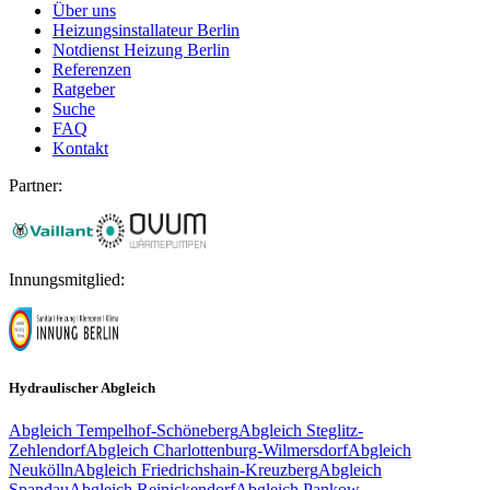
Über uns
Heizungsinstallateur Berlin
Notdienst Heizung Berlin
Referenzen
Ratgeber
Suche
FAQ
Kontakt
Partner:
Innungsmitglied:
Hydraulischer Abgleich
Abgleich
Tempelhof-Schöneberg
Abgleich
Steglitz-
Zehlendorf
Abgleich
Charlottenburg-Wilmersdorf
Abgleich
Neukölln
Abgleich
Friedrichshain-Kreuzberg
Abgleich
Spandau
Abgleich
Reinickendorf
Abgleich
Pankow