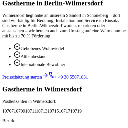
Gastherme
in
Berlin-Wilmersdorf
Wilmersdorf liegt nahe an unserem Standort in Schöneberg – dort
sind wir häufig für Beratung, Installation und Service im Einsatz.
Gastherme in Berlin-Wilmersdorf warten, reparieren oder
austauschen – wir beraten auch zum Umstieg auf eine Wärmepumpe
mit bis zu 70 % Förderung.
Gehobenes Wohnviertel
Altbaubestand
Internationale Bewohner
Preisschätzung starten
+49 30 55071831
Gastherme
in
Wilmersdorf
Postleitzahlen in
Wilmersdorf
:
10707
10709
10711
10713
10715
10717
10719
Bezirk: