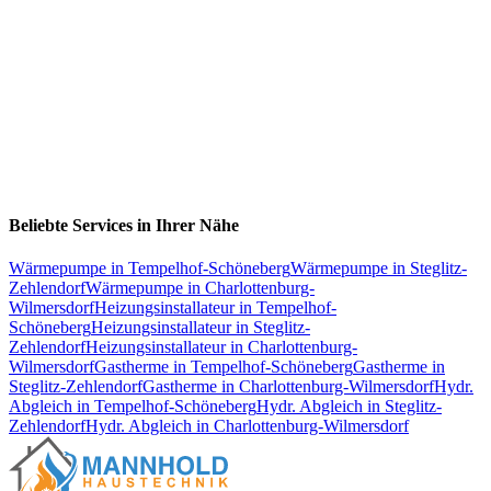
Beliebte Services in Ihrer Nähe
Wärmepumpe
in
Tempelhof-Schöneberg
Wärmepumpe
in
Steglitz-
Zehlendorf
Wärmepumpe
in
Charlottenburg-
Wilmersdorf
Heizungsinstallateur
in
Tempelhof-
Schöneberg
Heizungsinstallateur
in
Steglitz-
Zehlendorf
Heizungsinstallateur
in
Charlottenburg-
Wilmersdorf
Gastherme
in
Tempelhof-Schöneberg
Gastherme
in
Steglitz-Zehlendorf
Gastherme
in
Charlottenburg-Wilmersdorf
Hydr.
Abgleich
in
Tempelhof-Schöneberg
Hydr. Abgleich
in
Steglitz-
Zehlendorf
Hydr. Abgleich
in
Charlottenburg-Wilmersdorf