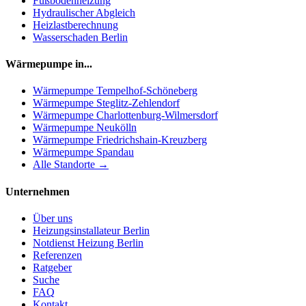
Fußbodenheizung
Hydraulischer Abgleich
Heizlastberechnung
Wasserschaden Berlin
Wärmepumpe in...
Wärmepumpe
Tempelhof-Schöneberg
Wärmepumpe
Steglitz-Zehlendorf
Wärmepumpe
Charlottenburg-Wilmersdorf
Wärmepumpe
Neukölln
Wärmepumpe
Friedrichshain-Kreuzberg
Wärmepumpe
Spandau
Alle Standorte →
Unternehmen
Über uns
Heizungsinstallateur Berlin
Notdienst Heizung Berlin
Referenzen
Ratgeber
Suche
FAQ
Kontakt