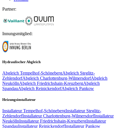
Partner:
Innungsmitglied:
Hydraulischer Abgleich
Abgleich
Tempelhof-Schöneberg
Abgleich
Steglitz-
Zehlendorf
Abgleich
Charlottenburg-Wilmersdorf
Abgleich
Neukölln
Abgleich
Friedrichshain-Kreuzberg
Abgleich
Spandau
Abgleich
Reinickendorf
Abgleich
Pankow
Heizungsinstallateur
Installateur
Tempelhof-Schöneberg
Installateur
Steglitz-
Zehlendorf
Installateur
Charlottenburg-Wilmersdorf
Installateur
Neukölln
Installateur
Friedrichshain-Kreuzberg
Installateur
Spandau
Installateur
Reinickendorf
Installateur
Pankow