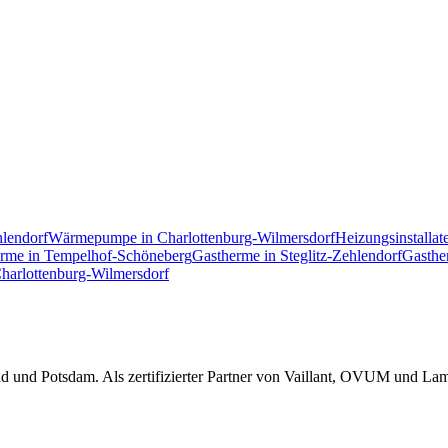
hlendorf
Wärmepumpe
in
Charlottenburg-Wilmersdorf
Heizungsinstallat
erme
in
Tempelhof-Schöneberg
Gastherme
in
Steglitz-Zehlendorf
Gasthe
harlottenburg-Wilmersdorf
und Potsdam. Als zertifizierter Partner von Vaillant, OVUM und Lamb