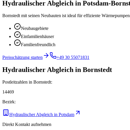
Hydraulischer Abgleich
in
Potsdam-Borns
Bornstedt mit seinen Neubauten ist ideal für effiziente Wärmepumpe
Neubaugebiete
Einfamilienhäuser
Familienfreundlich
Preisschätzung starten
+49 30 55071831
Hydraulischer Abgleich
in
Bornstedt
Postleitzahlen in
Bornstedt
:
14469
Bezirk:
Hydraulischer Abgleich
in
Potsdam
Direkt Kontakt aufnehmen