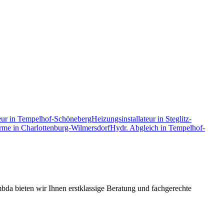
eur
in
Tempelhof-Schöneberg
Heizungsinstallateur
in
Steglitz-
rme
in
Charlottenburg-Wilmersdorf
Hydr. Abgleich
in
Tempelhof-
da bieten wir Ihnen erstklassige Beratung und fachgerechte