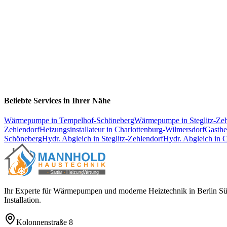
Beliebte Services in Ihrer Nähe
Wärmepumpe
in
Tempelhof-Schöneberg
Wärmepumpe
in
Steglitz-Ze
Zehlendorf
Heizungsinstallateur
in
Charlottenburg-Wilmersdorf
Gasth
Schöneberg
Hydr. Abgleich
in
Steglitz-Zehlendorf
Hydr. Abgleich
in
C
Ihr Experte für Wärmepumpen und moderne Heiztechnik in Berlin Süd 
Installation.
Kolonnenstraße 8