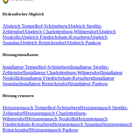
Hydraulischer Abgleich
Abgleich
Tempelhof-Schöneberg
Abgleich
Steglitz-
Zehlendorf
Abgleich
Charlottenburg-Wilmersdorf
Abgleich
Neukölln
Abgleich
Friedrichshain-Kreuzberg
Abgleich
Spandau
Abgleich
Reinickendorf
Abgleich
Pankow
Heizungsinstallateur
Installateur
Tempelhof-Schöneberg
Installateur
Steglitz-
Zehlendorf
Installateur
Charlottenburg-Wilmersdorf
Installateur
Neukölln
Installateur
Friedrichshain-Kreuzberg
Installateur
Spandau
Installateur
Reinickendorf
Installateur
Pankow
Heizung erneuern
Heizungstausch
Tempelhof-Schöneberg
Heizungstausch
Steglitz-
Zehlendorf
Heizungstausch
Charlottenburg-
Wilmersdorf
Heizungstausch
Neukölln
Heizungstausch
Friedrichshain-Kreuzberg
Heizungstausch
Spandau
Heizungstausch
Reinickendorf
Heizungstausch
Pankow