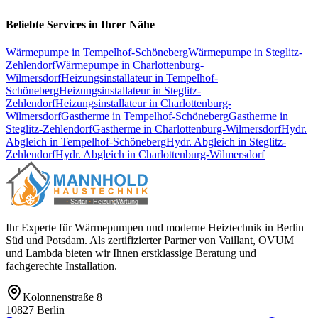
Beliebte Services in Ihrer Nähe
Wärmepumpe
in
Tempelhof-Schöneberg
Wärmepumpe
in
Steglitz-
Zehlendorf
Wärmepumpe
in
Charlottenburg-
Wilmersdorf
Heizungsinstallateur
in
Tempelhof-
Schöneberg
Heizungsinstallateur
in
Steglitz-
Zehlendorf
Heizungsinstallateur
in
Charlottenburg-
Wilmersdorf
Gastherme
in
Tempelhof-Schöneberg
Gastherme
in
Steglitz-Zehlendorf
Gastherme
in
Charlottenburg-Wilmersdorf
Hydr.
Abgleich
in
Tempelhof-Schöneberg
Hydr. Abgleich
in
Steglitz-
Zehlendorf
Hydr. Abgleich
in
Charlottenburg-Wilmersdorf
Ihr Experte für Wärmepumpen und moderne Heiztechnik in Berlin
Süd und Potsdam. Als zertifizierter Partner von Vaillant, OVUM
und Lambda bieten wir Ihnen erstklassige Beratung und
fachgerechte Installation.
Kolonnenstraße 8
10827
Berlin